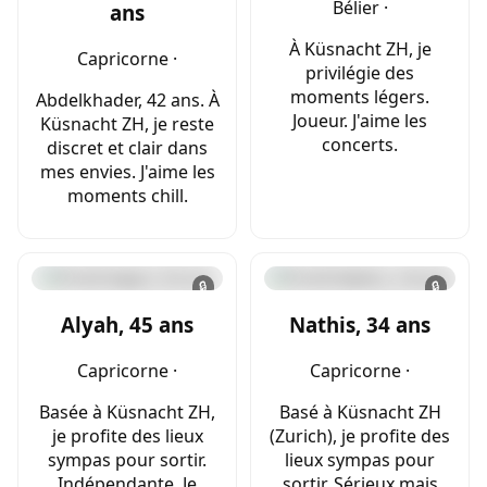
Bélier ·
ans
À Küsnacht ZH, je
Capricorne ·
privilégie des
moments légers.
Abdelkhader, 42 ans. À
Joueur. J'aime les
Küsnacht ZH, je reste
concerts.
discret et clair dans
mes envies. J'aime les
moments chill.
🔒
🔒
Alyah, 45 ans
Nathis, 34 ans
Capricorne ·
Capricorne ·
Basée à Küsnacht ZH,
Basé à Küsnacht ZH
je profite des lieux
(Zurich), je profite des
sympas pour sortir.
lieux sympas pour
Indépendante. Je
sortir. Sérieux mais