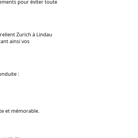
sements pour éviter toute
relient Zurich à Lindau
tant ainsi vos
onduite :
ante et mémorable.