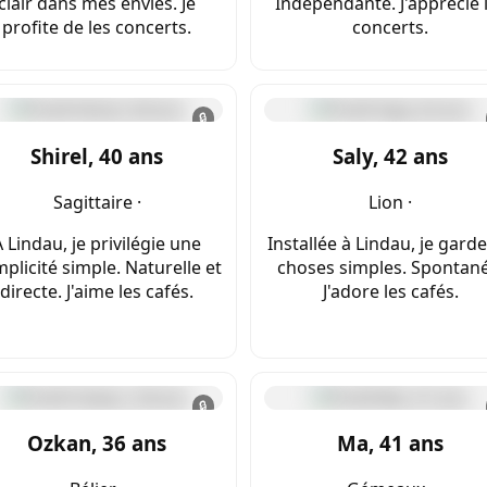
clair dans mes envies. Je
Indépendante. J'apprécie 
profite de les concerts.
concerts.
🔒
Shirel, 40 ans
Saly, 42 ans
Sagittaire ·
Lion ·
À Lindau, je privilégie une
Installée à Lindau, je garde
plicité simple. Naturelle et
choses simples. Spontané
directe. J'aime les cafés.
J'adore les cafés.
🔒
Ozkan, 36 ans
Ma, 41 ans