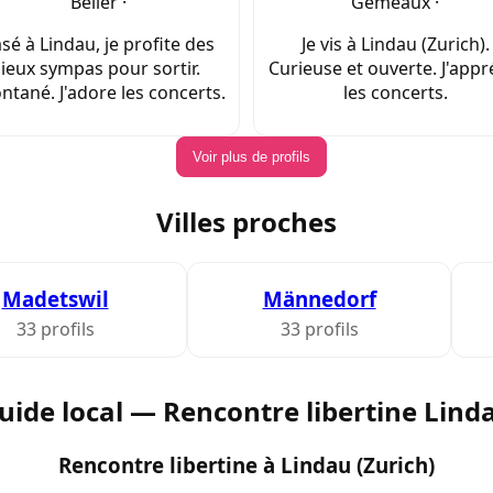
Bélier ·
Gémeaux ·
sé à Lindau, je profite des
Je vis à Lindau (Zurich).
lieux sympas pour sortir.
Curieuse et ouverte. J'appr
ntané. J'adore les concerts.
les concerts.
Voir plus de profils
Villes proches
Madetswil
Männedorf
33 profils
33 profils
uide local — Rencontre libertine Lind
Rencontre libertine à Lindau (Zurich)