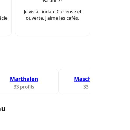
Balance ·
Je vis à Lindau. Curieuse et
écie
ouverte. J'aime les cafés.
Marthalen
Maschwanden
33 profils
33 profils
au