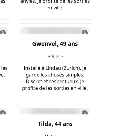
les
envies. Je profite de les sorties
en ville.
🔒
🔒
Gwenvel, 49 ans
Bélier ·
 les
Installé à Lindau (Zurich), je
e.
garde les choses simples.
Discret et respectueux. Je
profite de les sorties en ville.
🔒
🔒
Tilda, 44 ans