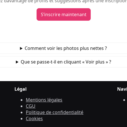
 davantage de profils et suggestions après une inscription
S’inscrire maintenant
Comment voir les photos plus nettes ?
Que se passe‑t‑il en cliquant « Voir plus » ?
Légal
Nav
Mentions légales
CGU
Politique de confidentialité
Cookies