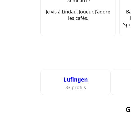
Gémeaux ·
Je vis à Lindau. Joueur. J'adore
Ba
les cafés.
Spo
Lufingen
33 profils
G