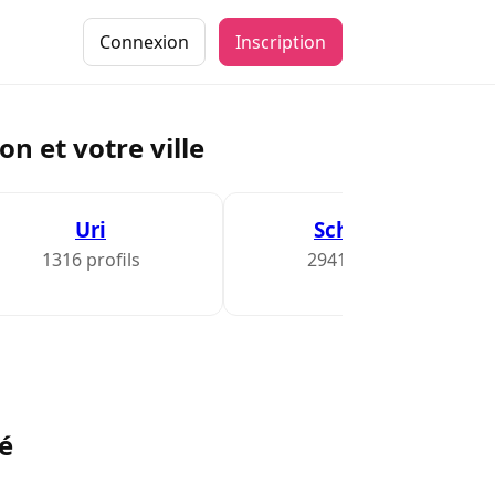
Connexion
Inscription
n et votre ville
Uri
Schwytz
1316 profils
2941 profils
té