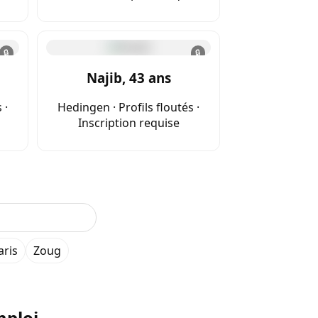
🔒
🔒
Najib, 43 ans
 ·
Hedingen · Profils floutés ·
Inscription requise
aris
Zoug
mploi