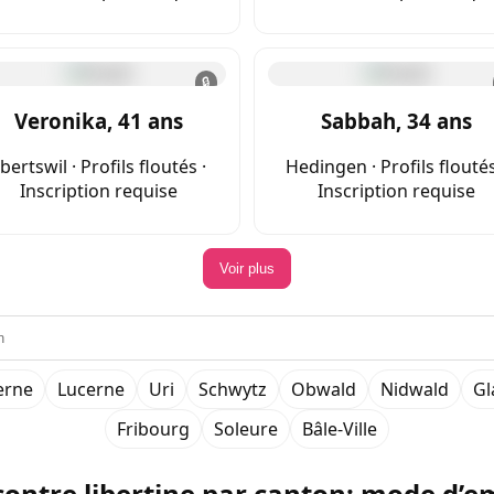
🔒
Veronika, 41 ans
Sabbah, 34 ans
bertswil · Profils floutés ·
Hedingen · Profils floutés
Inscription requise
Inscription requise
Voir plus
erne
Lucerne
Uri
Schwytz
Obwald
Nidwald
Gl
Fribourg
Soleure
Bâle-Ville
ontre libertine par canton: mode d’e