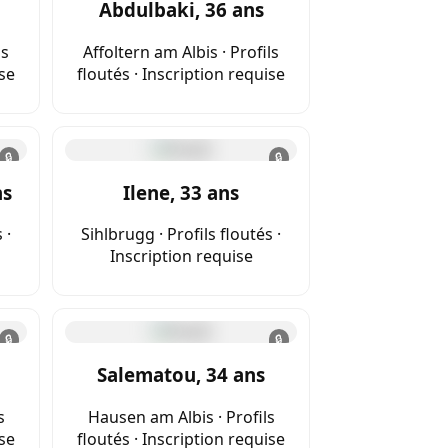
Abdulbaki, 36 ans
ls
Affoltern am Albis · Profils
ise
floutés · Inscription requise
🔒
🔒
ns
Ilene, 33 ans
 ·
Sihlbrugg · Profils floutés ·
Inscription requise
🔒
🔒
Salematou, 34 ans
s
Hausen am Albis · Profils
ise
floutés · Inscription requise