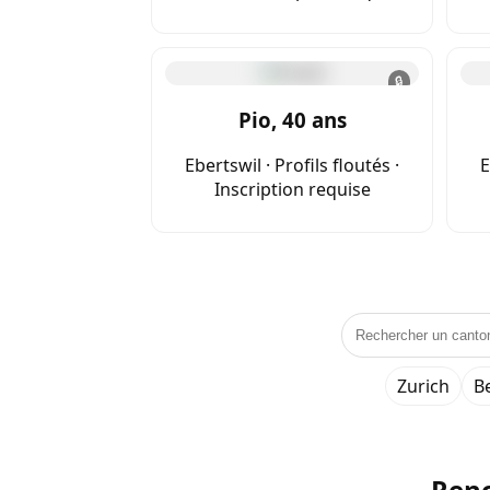
🔒
Pio, 40 ans
Ebertswil · Profils floutés ·
E
Inscription requise
Zurich
B
Renc