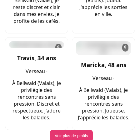
Bellwald (Valais), je
(Valais). Joueur.
reste discret et clair
J'apprécie les sorties
dans mes envies. Je
en ville.
profite de les cafés.
🔒
🔒
Travis, 34 ans
Maricka, 48 ans
Verseau ·
Verseau ·
À Bellwald (Valais), je
privilégie des
À Bellwald (Valais), je
rencontres sans
privilégie des
pression. Discret et
rencontres sans
respectueux. J'adore
pression. Joueuse.
les balades.
J'apprécie les balades.
Voir plus de profils