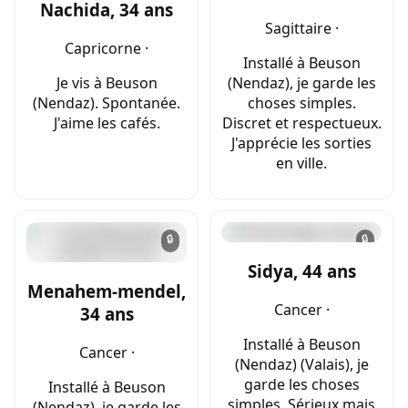
Nachida, 34 ans
Sagittaire ·
Capricorne ·
Installé à Beuson
Je vis à Beuson
(Nendaz), je garde les
(Nendaz). Spontanée.
choses simples.
J'aime les cafés.
Discret et respectueux.
J'apprécie les sorties
en ville.
🔒
🔒
Sidya, 44 ans
Menahem-mendel,
Cancer ·
34 ans
Installé à Beuson
Cancer ·
(Nendaz) (Valais), je
garde les choses
Installé à Beuson
simples. Sérieux mais
(Nendaz), je garde les