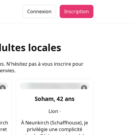
Connexion
Inscription
ultes locales
s. N'hésitez pas à vous inscrire pour
envies.
🔒
🔒
Soham, 42 ans
Lion ·
irch
À Neunkirch (Schaffhouse), je
cret
privilégie une complicité