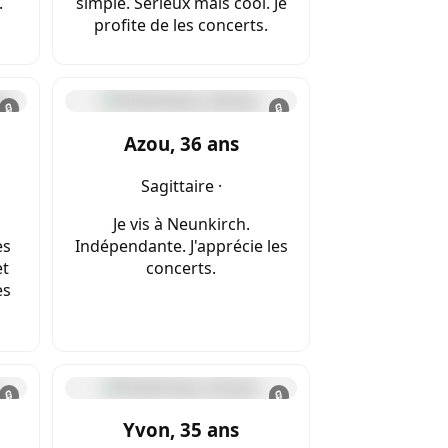
.
simple. Sérieux mais cool. Je
profite de les concerts.
🔒
🔒
Azou, 36 ans
Sagittaire ·
Je vis à Neunkirch.
es
Indépendante. J'apprécie les
et
concerts.
es
🔒
🔒
Yvon, 35 ans