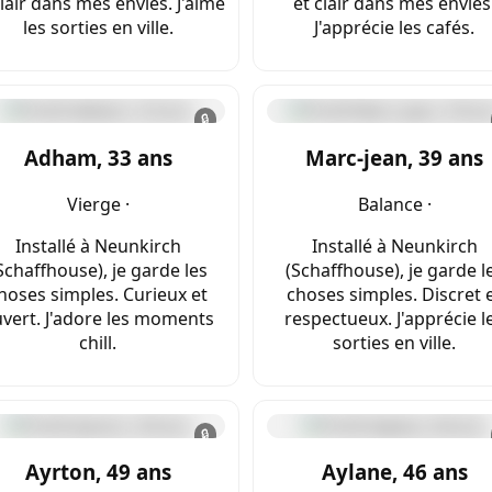
clair dans mes envies. J'aime
et clair dans mes envies
les sorties en ville.
J'apprécie les cafés.
🔒
Adham, 33 ans
Marc-jean, 39 ans
Vierge ·
Balance ·
Installé à Neunkirch
Installé à Neunkirch
Schaffhouse), je garde les
(Schaffhouse), je garde l
hoses simples. Curieux et
choses simples. Discret 
vert. J'adore les moments
respectueux. J'apprécie l
chill.
sorties en ville.
🔒
Ayrton, 49 ans
Aylane, 46 ans