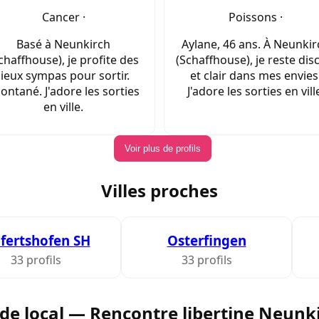
Cancer ·
Poissons ·
Basé à Neunkirch
Aylane, 46 ans. À Neunkir
chaffhouse), je profite des
(Schaffhouse), je reste dis
lieux sympas pour sortir.
et clair dans mes envies
ontané. J'adore les sorties
J'adore les sorties en vill
en ville.
Voir plus de profils
Villes proches
fertshofen SH
Osterfingen
33 profils
33 profils
de local — Rencontre libertine Neunk