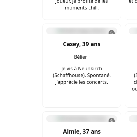
Joueur. Je profite de les
et 
moments chill.
🔒
Casey, 39 ans
Bélier ·
Je vis à Neunkirch
(Schaffhouse). Spontané.
(
J'apprécie les concerts.
c
ou
🔒
Aimie, 37 ans