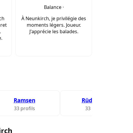
Balance ·
ch
À Neunkirch, je privilégie des
cret
moments légers. Joueur.
.
J'apprécie les balades.
e.
Ramsen
Rüdlingen
33 profils
33 profils
irch