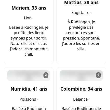
Mattias, 38 ans
Mariem, 33 ans
Sagittaire ·
Lion ·
À Rüdlingen, je
Basée à Rüdlingen, je
privilégie des
profite des lieux
rencontres sans
sympas pour sortir.
pression. Spontané.
Naturelle et directe.
J'adore les sorties en
J'adore les moments
ville.
chill.
🔒
🔒
Numidia, 41 ans
Colombine, 34 ans
Poissons ·
Balance ·
Basée à Rüdlingen
Basée à Rüdlingen, je