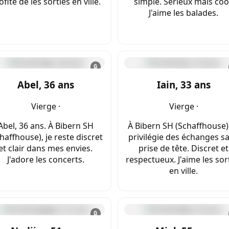
ofite de les sorties en ville.
simple. Sérieux mais coo
J'aime les balades.
🔒
Abel, 36 ans
Iain, 33 ans
Vierge ·
Vierge ·
Abel, 36 ans. À Bibern SH
À Bibern SH (Schaffhouse),
haffhouse), je reste discret
privilégie des échanges s
et clair dans mes envies.
prise de tête. Discret et
J'adore les concerts.
respectueux. J'aime les sor
en ville.
🔒