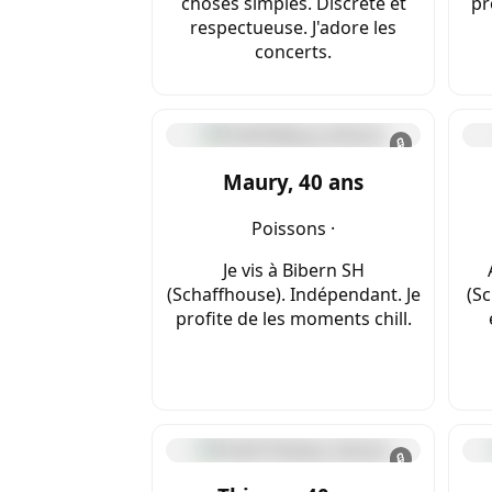
choses simples. Discrète et
pr
respectueuse. J'adore les
concerts.
🔒
Maury, 40 ans
Poissons ·
Je vis à Bibern SH
(Schaffhouse). Indépendant. Je
(Sc
profite de les moments chill.
🔒