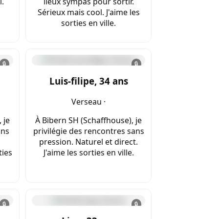
l.
lieux sympas pour sortir.
Sérieux mais cool. J'aime les
sorties en ville.
🔒
🔒
Luis-filipe, 34 ans
Verseau ·
 je
À Bibern SH (Schaffhouse), je
ans
privilégie des rencontres sans
pression. Naturel et direct.
ties
J'aime les sorties en ville.
🔒
🔒