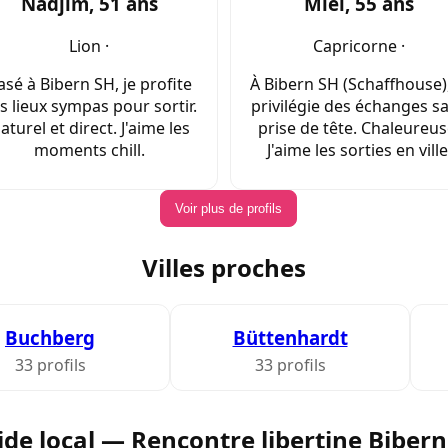
Nadjim, 51 ans
Miel, 55 ans
Lion ·
Capricorne ·
asé à Bibern SH, je profite
À Bibern SH (Schaffhouse),
s lieux sympas pour sortir.
privilégie des échanges s
aturel et direct. J'aime les
prise de tête. Chaleureus
moments chill.
J'aime les sorties en ville
Voir plus de profils
Villes proches
Buchberg
Büttenhardt
33 profils
33 profils
ide local — Rencontre libertine Bibern