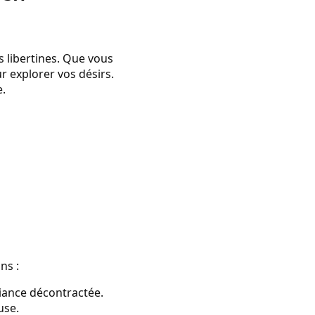
s libertines. Que vous
r explorer vos désirs.
e.
ns :
iance décontractée.
use.