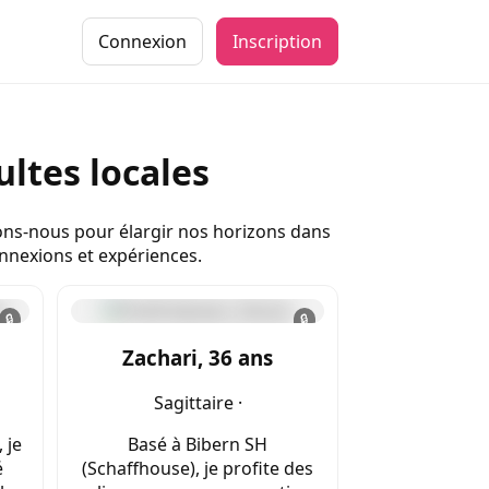
Connexion
Inscription
ltes locales
vons-nous pour élargir nos horizons dans
onnexions et expériences.
🔒
🔒
Zachari, 36 ans
Sagittaire ·
 je
Basé à Bibern SH
é
(Schaffhouse), je profite des