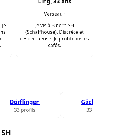
Ling, 33 ans
Verseau ·
 je
Je vis à Bibern SH
ans
(Schaffhouse). Discrète et
e.
respectueuse. Je profite de les
.
cafés.
Dörflingen
Gächlingen
33 profils
33 profils
 SH