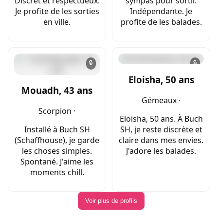
Discret et respectueux.
sympas pour sortir.
Je profite de les sorties
Indépendante. Je
en ville.
profite de les balades.
🔒
🔒
Eloisha, 50 ans
Mouadh, 43 ans
Gémeaux ·
Scorpion ·
Eloisha, 50 ans. À Buch
Installé à Buch SH
SH, je reste discrète et
(Schaffhouse), je garde
claire dans mes envies.
les choses simples.
J'adore les balades.
Spontané. J'aime les
moments chill.
Voir plus de profils