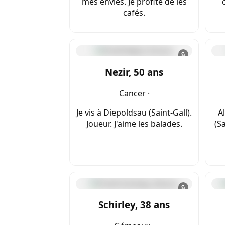
mes envies. Je profite de les
cafés.
🔒
Nezir, 50 ans
Cancer ·
Je vis à Diepoldsau (Saint-Gall).
A
Joueur. J'aime les balades.
(Sa
🔒
Schirley, 38 ans