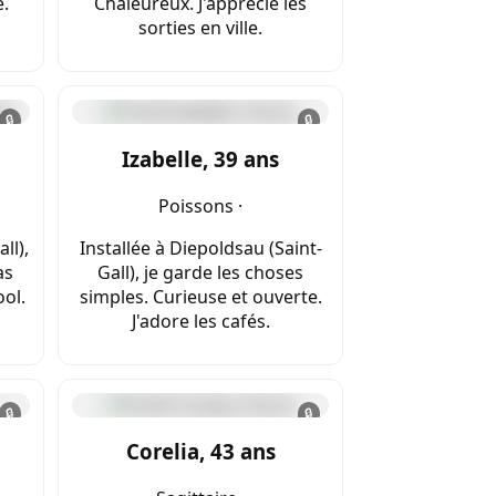
e.
Chaleureux. J'apprécie les
sorties en ville.
🔒
🔒
Izabelle, 39 ans
Poissons ·
ll),
Installée à Diepoldsau (Saint-
as
Gall), je garde les choses
ool.
simples. Curieuse et ouverte.
J'adore les cafés.
🔒
🔒
Corelia, 43 ans