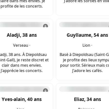
claire dans mes envies. Je
J'adore les sorties en vill
profite de les concerts.
🔒
Aladji, 38 ans
Guyllaume, 54 ans
Verseau ·
Lion ·
ladji, 38 ans. À Diepoldsau
Basé à Diepoldsau (Saint-Ga
int-Gall), je reste discret et
je profite des lieux symp
clair dans mes envies.
pour sortir. Sérieux mais c
J'apprécie les concerts.
J'adore les cafés.
🔒
Yves-alain, 40 ans
Eliaz, 34 ans