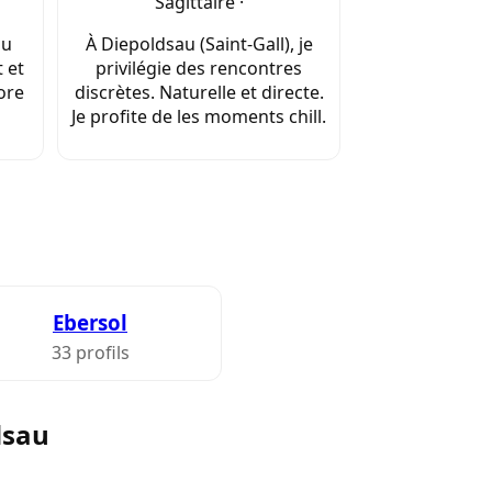
Sagittaire ·
au
À Diepoldsau (Saint-Gall), je
t et
privilégie des rencontres
ore
discrètes. Naturelle et directe.
Je profite de les moments chill.
Ebersol
33 profils
dsau