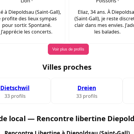
Lion ·
Poissons ·
é à Diepoldsau (Saint-Gall),
Eliaz, 34 ans. À Diepolds
e profite des lieux sympas
(Saint-Gall), je reste discre
pour sortir. Spontané.
clair dans mes envies. J'ad
J'apprécie les concerts.
les balades.
Voir plus de profils
Villes proches
Dietschwil
Dreien
33 profils
33 profils
de local — Rencontre libertine Diepol
Rencontre Libertine à Diepoldsau (Saint-Gall)