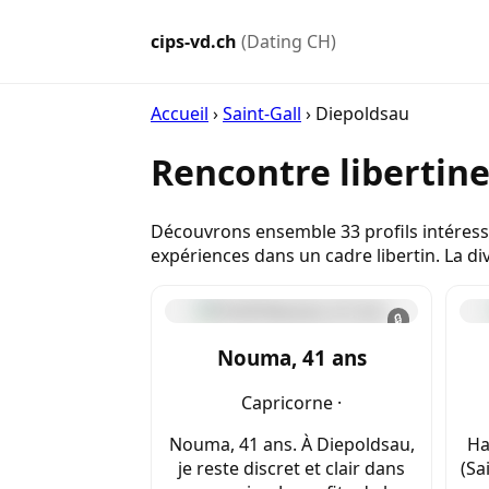
cips-vd.ch
(Dating CH)
Accueil
›
Saint-Gall
›
Diepoldsau
Rencontre libertin
Découvrons ensemble 33 profils intéressa
expériences dans un cadre libertin. La di
🔒
Nouma, 41 ans
Capricorne ·
Nouma, 41 ans. À Diepoldsau,
Ha
je reste discret et clair dans
(Sa