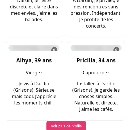
Dardin, je reste
À Dardin, je privilégie
discrète et claire dans
des rencontres sans
mes envies. J'aime les
pression. Indépendant.
balades.
Je profite de les
concerts.
🔒
🔒
Alhya, 39 ans
Pricilia, 34 ans
Vierge ·
Capricorne ·
Je vis à Dardin
Installée à Dardin
(Grisons). Sérieuse
(Grisons), je garde les
mais cool. J'apprécie
choses simples.
les moments chill.
Naturelle et directe.
J'aime les cafés.
Voir plus de profils