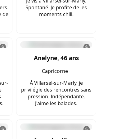
Je vis à Villarsel-sur-Marly.
ers.
Spontané. Je profite de les
e de
moments chill.
🔒
🔒
Anelyne, 46 ans
Capricorne ·
sur-
À Villarsel-sur-Marly, je
e
privilégie des rencontres sans
s
pression. Indépendante.
s.
J'aime les balades.
🔒
🔒