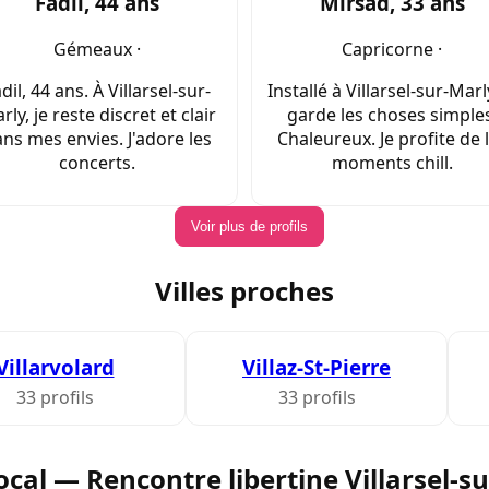
Fadil, 44 ans
Mirsad, 33 ans
Gémeaux ·
Capricorne ·
dil, 44 ans. À Villarsel-sur-
Installé à Villarsel-sur-Marly
rly, je reste discret et clair
garde les choses simples
ns mes envies. J'adore les
Chaleureux. Je profite de 
concerts.
moments chill.
Voir plus de profils
Villes proches
Villarvolard
Villaz-St-Pierre
33 profils
33 profils
ocal — Rencontre libertine Villarsel-s