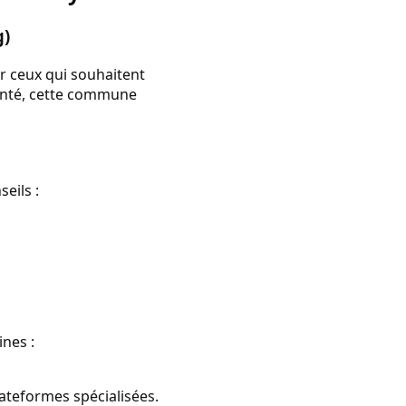
g)
ur ceux qui souhaitent
enté, cette commune
seils :
ines :
ateformes spécialisées.