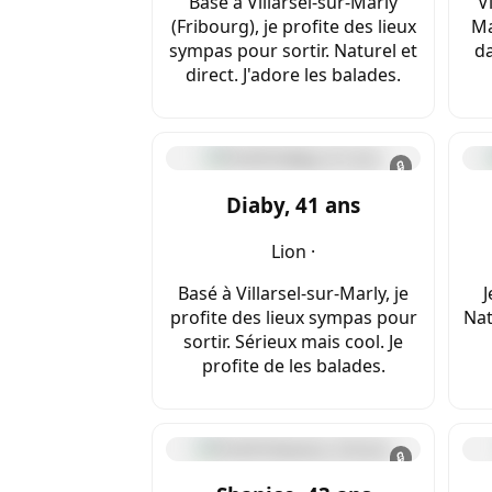
Basé à Villarsel-sur-Marly
V
(Fribourg), je profite des lieux
Ma
sympas pour sortir. Naturel et
da
direct. J'adore les balades.
🔒
Diaby, 41 ans
Lion ·
Basé à Villarsel-sur-Marly, je
J
profite des lieux sympas pour
Nat
sortir. Sérieux mais cool. Je
profite de les balades.
🔒