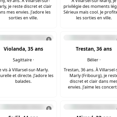
iny, 49 ans. À Villarsel-sur-
À Villarsel-sur-Marly, je
rly, je reste discret et clair
privilégie des moments lég
ns mes envies. J'adore les
Sérieux mais cool. Je profit
sorties en ville.
les sorties en ville.
🔒
Violanda, 35 ans
Trestan, 36 ans
Sagittaire ·
Bélier ·
e vis à Villarsel-sur-Marly.
Trestan, 36 ans. À Villarsel-
urelle et directe. J'adore les
Marly (Fribourg), je rest
balades.
discret et clair dans me
envies. J'aime les concert
🔒