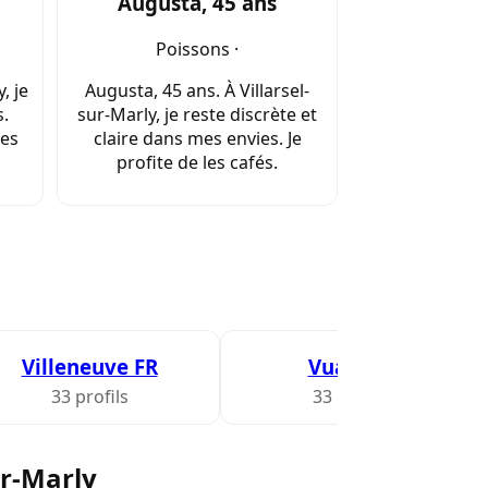
Augusta, 45 ans
Poissons ·
, je
Augusta, 45 ans. À Villarsel-
.
sur-Marly, je reste discrète et
les
claire dans mes envies. Je
profite de les cafés.
Villeneuve FR
Vuadens
33 profils
33 profils
ur-Marly