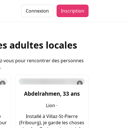
Connexion
Inscription
es adultes locales
ivez-vous pour rencontrer des personnes
.
🔒
🔒
Abdelrahmen, 33 ans
Lion ·
e
Installé à Villaz-St-Pierre
pour
(Fribourg), je garde les choses