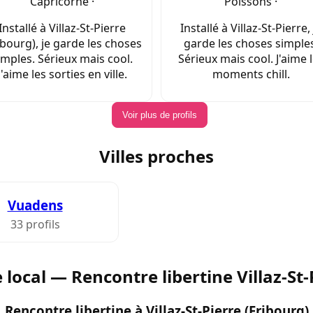
Capricorne ·
Poissons ·
Installé à Villaz-St-Pierre
Installé à Villaz-St-Pierre, 
ibourg), je garde les choses
garde les choses simples
imples. Sérieux mais cool.
Sérieux mais cool. J'aime 
J'aime les sorties en ville.
moments chill.
Voir plus de profils
Villes proches
Vuadens
33 profils
 local — Rencontre libertine Villaz-St-
Rencontre libertine à Villaz-St-Pierre (Fribourg)