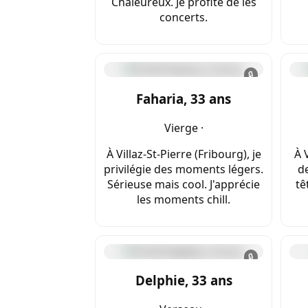
Chaleureux. Je profite de les
concerts.
🔒
Faharia, 33 ans
Vierge ·
À Villaz-St-Pierre (Fribourg), je
À V
privilégie des moments légers.
d
Sérieuse mais cool. J'apprécie
tê
les moments chill.
🔒
Delphie, 33 ans