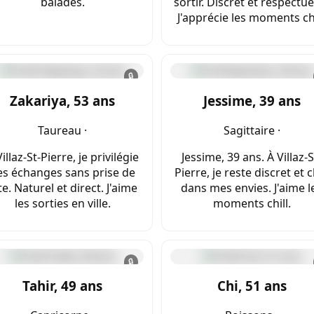
balades.
sortir. Discret et respectu
J'apprécie les moments chi
🔒
Zakariya, 53 ans
Jessime, 39 ans
Taureau ·
Sagittaire ·
illaz-St-Pierre, je privilégie
Jessime, 39 ans. À Villaz-S
es échanges sans prise de
Pierre, je reste discret et c
te. Naturel et direct. J'aime
dans mes envies. J'aime l
les sorties en ville.
moments chill.
🔒
Tahir, 49 ans
Chi, 51 ans