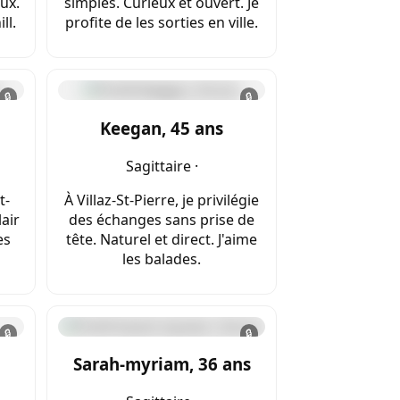
eux.
simples. Curieux et ouvert. Je
ll.
profite de les sorties en ville.
🔒
🔒
Keegan, 45 ans
Sagittaire ·
t-
À Villaz-St-Pierre, je privilégie
lair
des échanges sans prise de
es
tête. Naturel et direct. J'aime
les balades.
🔒
🔒
Sarah-myriam, 36 ans