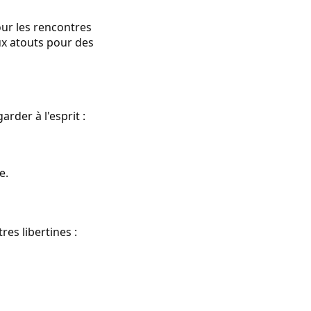
our les rencontres
ux atouts pour des
arder à l'esprit :
e.
res libertines :