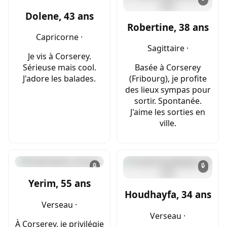
Dolene, 43 ans
Robertine, 38 ans
Capricorne ·
Sagittaire ·
Je vis à Corserey.
Sérieuse mais cool.
Basée à Corserey
J'adore les balades.
(Fribourg), je profite
des lieux sympas pour
sortir. Spontanée.
J'aime les sorties en
ville.
🔒
🔒
Yerim, 55 ans
Houdhayfa, 34 ans
Verseau ·
Verseau ·
À Corserey, je privilégie