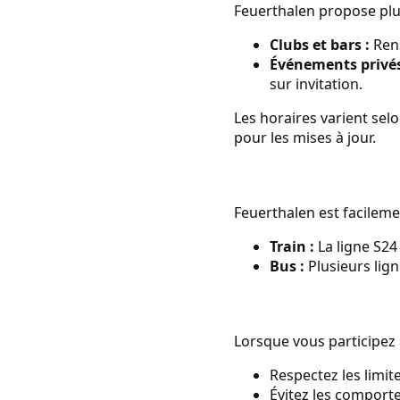
Feuerthalen propose plus
Clubs et bars :
Rens
Événements privés
sur invitation.
Les horaires varient selo
pour les mises à jour.
Feuerthalen est facilem
Train :
La ligne S24
Bus :
Plusieurs lign
Lorsque vous participez 
Respectez les limit
Évitez les comport