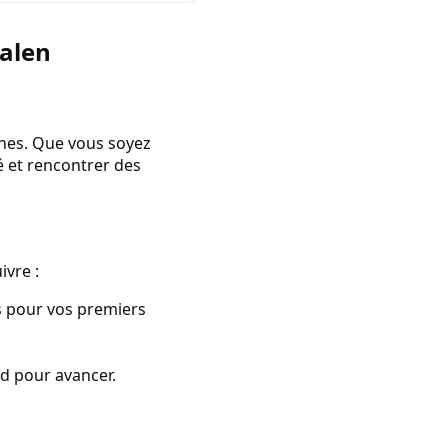
halen
tines. Que vous soyez
é et rencontrer des
ivre :
s pour vos premiers
rd pour avancer.