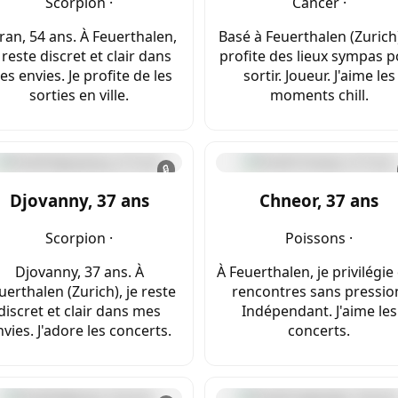
Scorpion ·
Cancer ·
ran, 54 ans. À Feuerthalen,
Basé à Feuerthalen (Zurich)
 reste discret et clair dans
profite des lieux sympas 
s envies. Je profite de les
sortir. Joueur. J'aime les
sorties en ville.
moments chill.
🔒
Djovanny, 37 ans
Chneor, 37 ans
Scorpion ·
Poissons ·
Djovanny, 37 ans. À
À Feuerthalen, je privilégie
uerthalen (Zurich), je reste
rencontres sans pressio
discret et clair dans mes
Indépendant. J'aime les
vies. J'adore les concerts.
concerts.