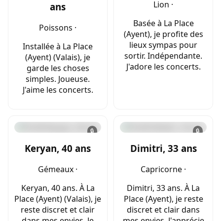
Lion ·
ans
Basée à La Place
Poissons ·
(Ayent), je profite des
lieux sympas pour
Installée à La Place
sortir. Indépendante.
(Ayent) (Valais), je
J'adore les concerts.
garde les choses
simples. Joueuse.
J'aime les concerts.
🔒
🔒
Keryan, 40 ans
Dimitri, 33 ans
Gémeaux ·
Capricorne ·
Keryan, 40 ans. À La
Dimitri, 33 ans. À La
Place (Ayent) (Valais), je
Place (Ayent), je reste
reste discret et clair
discret et clair dans
dans mes envies. Je
mes envies. J'apprécie