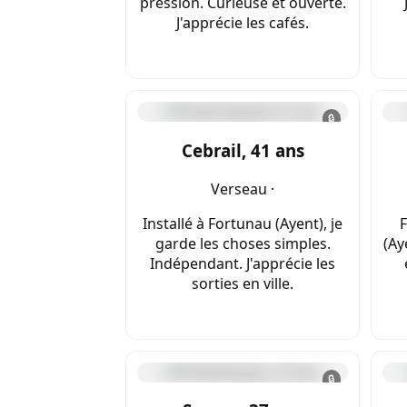
pression. Curieuse et ouverte.
J'apprécie les cafés.
🔒
Cebrail, 41 ans
Verseau ·
Installé à Fortunau (Ayent), je
F
garde les choses simples.
(Ay
Indépendant. J'apprécie les
sorties en ville.
🔒