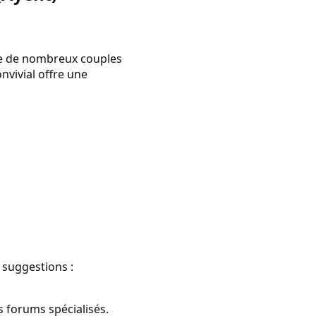
ire de nombreux couples
nvivial offre une
 suggestions :
 forums spécialisés.