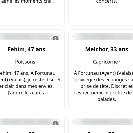
J'aime les moments chill.
concerts.
🔒
Fehim, 47 ans
Melchor, 33 ans
Poissons ·
Capricorne ·
ehim, 47 ans. À Fortunau
À Fortunau (Ayent) (Valais),
ent) (Valais), je reste discret
privilégie des échanges s
et clair dans mes envies.
prise de tête. Discret et
J'adore les cafés.
respectueux. Je profite de 
balades.
🔒