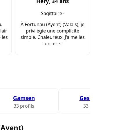
Hery, 34 ans
Sagittaire ·
au
À Fortunau (Ayent) (Valais), je
lair
privilégie une complicité
 les
simple. Chaleureux. J'aime les
concerts.
Gamsen
Geschinen
33 profils
33 profils
(Ayent)