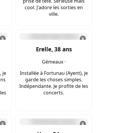
prise de tête. Sérieuse mais
cool. J'adore les sorties en
ville.
🔒
🔒
Erelle, 38 ans
Gémeaux ·
 je
Installée à Fortunau (Ayent), je
ans
garde les choses simples.
Indépendante. Je profite de les
les
concerts.
🔒
🔒