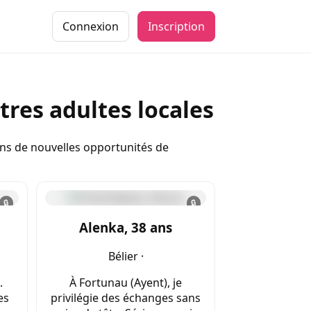
Connexion
Inscription
res adultes locales
ons de nouvelles opportunités de
🔒
🔒
Alenka, 38 ans
Bélier ·
.
À Fortunau (Ayent), je
es
privilégie des échanges sans