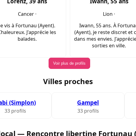
Lorenz, 39 ans
Iwann, 55 ans
Cancer ·
Lion ·
Je vis à Fortunau (Ayent).
Iwann, 55 ans. À Fortun
Chaleureux. J'apprécie les
(Ayent), je reste discret et c
balades.
dans mes envies. J'apprécie
sorties en ville.
Voir plus de profils
Villes proches
abi (Simplon)
Gampel
33 profils
33 profils
local — Rencontre libertine Fortunau 