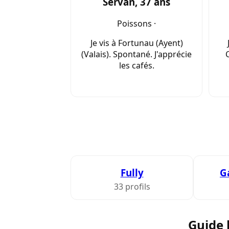
Servan, 37 ans
Poissons ·
Je vis à Fortunau (Ayent)
(Valais). Spontané. J'apprécie
les cafés.
Fully
G
33 profils
Guide 