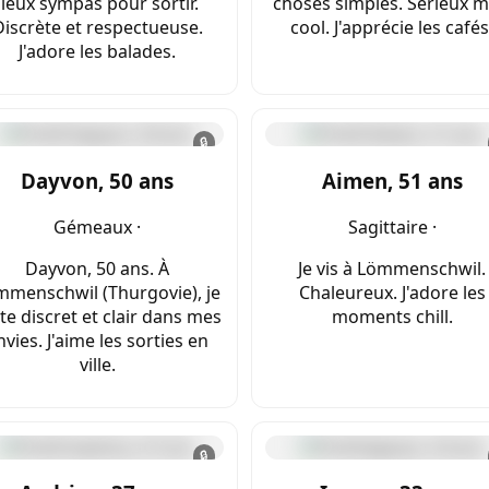
lieux sympas pour sortir.
choses simples. Sérieux m
Discrète et respectueuse.
cool. J'apprécie les cafés
J'adore les balades.
🔒
Dayvon, 50 ans
Aimen, 51 ans
Gémeaux ·
Sagittaire ·
Dayvon, 50 ans. À
Je vis à Lömmenschwil.
mmenschwil (Thurgovie), je
Chaleureux. J'adore les
te discret et clair dans mes
moments chill.
nvies. J'aime les sorties en
ville.
🔒