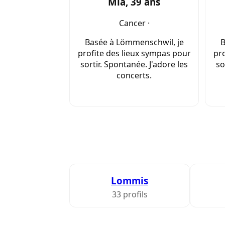
Mia, 39 ans
Cancer ·
Basée à Lömmenschwil, je
B
profite des lieux sympas pour
pro
sortir. Spontanée. J'adore les
so
concerts.
Lommis
33 profils