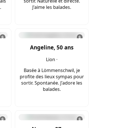
ais
sortir. Naturelle et directe.
.
J'aime les balades.
🔒
🔒
Angeline, 50 ans
Lion ·
Basée à Lömmenschwil, je
profite des lieux sympas pour
sortir. Spontanée. J'adore les
balades.
🔒
🔒