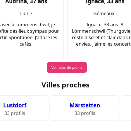
Audrina, 37 ans
Ignace, 33 ans
Lion ·
Gémeaux ·
asée à Lömmenschwil, je
Ignace, 33 ans. À
fite des lieux sympas pour
Lömmenschwil (Thurgovie),
rtir. Spontanée. J'adore les
reste discret et clair dans
cafés.
envies. J'aime les concert
Voir plus de profils
Villes proches
Lustdorf
Märstetten
33 profils
33 profils