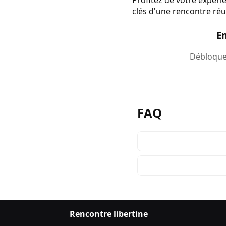
Profitez de votre expéri
clés d'une rencontre réu
E
Débloquez
FAQ
Rencontre libertine