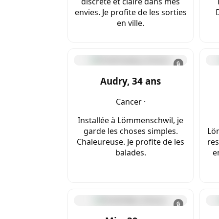
discrète et claire dans mes
envies. Je profite de les sorties
en ville.
🔒
Audry, 34 ans
Cancer ·
Installée à Lömmenschwil, je
garde les choses simples.
Lö
Chaleureuse. Je profite de les
res
balades.
e
🔒