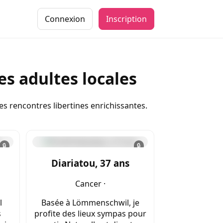
Connexion
Inscription
s adultes locales
 rencontres libertines enrichissantes.
🔒
🔒
Diariatou, 37 ans
Cancer ·
l
Basée à Lömmenschwil, je
s
profite des lieux sympas pour