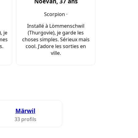
Noevan, 37 ans
Scorpion ·
Installé à Lömmenschwil
 je
(Thurgovie), je garde les
 mes
choses simples. Sérieux mais
s.
cool. J'adore les sorties en
ville.
Märwil
33 profils