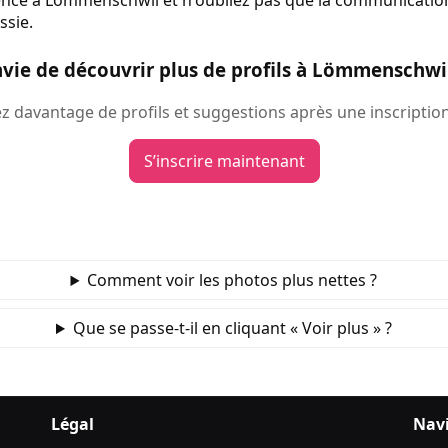
ence à Lömmenschwil et n'oubliez pas que la communication 
ssie.
nvie de découvrir plus de profils à Lömmenschwil
 davantage de profils et suggestions après une inscription
S’inscrire maintenant
Comment voir les photos plus nettes ?
Que se passe‑t‑il en cliquant « Voir plus » ?
Légal
Nav