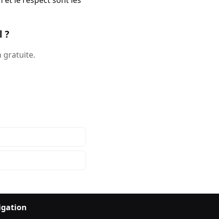
et le respect sont les
 ?
 gratuite.
igation