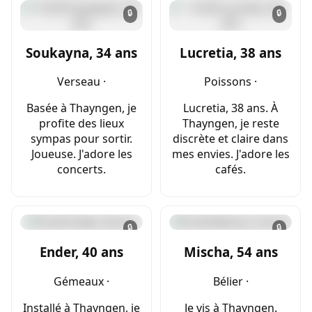
🔒
🔒
Soukayna, 34 ans
Lucretia, 38 ans
Verseau ·
Poissons ·
Basée à Thayngen, je
Lucretia, 38 ans. À
profite des lieux
Thayngen, je reste
sympas pour sortir.
discrète et claire dans
Joueuse. J'adore les
mes envies. J'adore les
concerts.
cafés.
🔒
🔒
Ender, 40 ans
Mischa, 54 ans
Gémeaux ·
Bélier ·
Installé à Thayngen, je
Je vis à Thayngen.