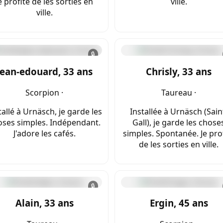
e profite de les sorties en
ville.
ville.
🔒
Jean-edouard, 33 ans
Chrisly, 33 ans
Scorpion ·
Taureau ·
tallé à Urnäsch, je garde les
Installée à Urnäsch (Sain
oses simples. Indépendant.
Gall), je garde les chose
J'adore les cafés.
simples. Spontanée. Je pro
de les sorties en ville.
🔒
Alain, 33 ans
Ergin, 45 ans