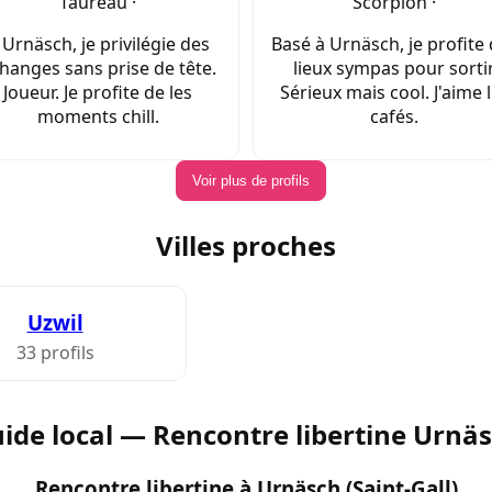
Taureau ·
Scorpion ·
 Urnäsch, je privilégie des
Basé à Urnäsch, je profite
hanges sans prise de tête.
lieux sympas pour sortir
Joueur. Je profite de les
Sérieux mais cool. J'aime 
moments chill.
cafés.
Voir plus de profils
Villes proches
Uzwil
33 profils
ide local — Rencontre libertine Urnä
Rencontre libertine à Urnäsch (Saint-Gall)