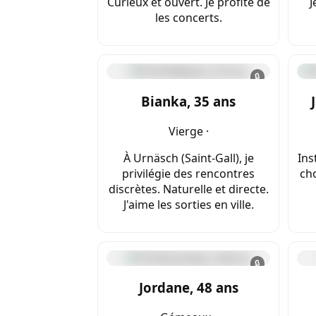
Curieux et ouvert. Je profite de
J
les concerts.
🔒
Bianka, 35 ans
Vierge ·
À Urnäsch (Saint-Gall), je
Ins
privilégie des rencontres
ch
discrètes. Naturelle et directe.
J'aime les sorties en ville.
🔒
Jordane, 48 ans