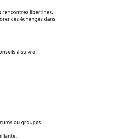
 rencontres libertines.
lorer ces échanges dans
nseils à suivre :
forums ou groupes
illante.