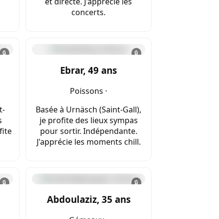
et directe. J'apprécie les
concerts.
🔒
🔒
Ebrar, 49 ans
Poissons ·
t-
Basée à Urnäsch (Saint-Gall),
s
je profite des lieux sympas
fite
pour sortir. Indépendante.
J'apprécie les moments chill.
🔒
🔒
Abdoulaziz, 35 ans