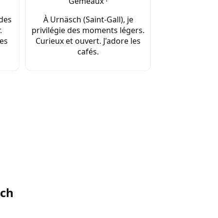
Gémeaux ·
 des
À Urnäsch (Saint-Gall), je
.
privilégie des moments légers.
les
Curieux et ouvert. J'adore les
cafés.
sch