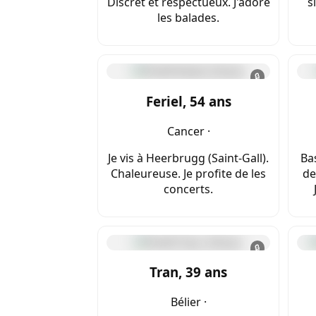
Discret et respectueux. J'adore
s
les balades.
🔒
Feriel, 54 ans
Cancer ·
Je vis à Heerbrugg (Saint-Gall).
Ba
Chaleureuse. Je profite de les
de
concerts.
🔒
Tran, 39 ans
Bélier ·