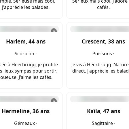
imple. Sérieuse mais cool.
Sérieux mais cool. J'adore 
J'apprécie les balades.
cafés.
🔒
Harlem, 44 ans
Crescent, 38 ans
Scorpion ·
Poissons ·
sée à Heerbrugg, je profite
Je vis à Heerbrugg. Naturel
s lieux sympas pour sortir.
direct. J'apprécie les balad
Joueuse. J'aime les cafés.
🔒
Hermeline, 36 ans
Kaïla, 47 ans
Gémeaux ·
Sagittaire ·