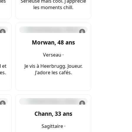
les
Sérieuse mais cool. J'apprécie
les moments chill.
🔒
🔒
Morwan, 48 ans
Verseau ·
 et
Je vis à Heerbrugg. Joueur.
es.
J'adore les cafés.
🔒
🔒
Chann, 33 ans
Sagittaire ·