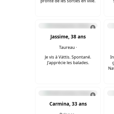
profite de les sorties en ville.
🔒
Jassime, 38 ans
Taureau ·
Je vis à Vättis. Spontané.
In
J'apprécie les balades.
Nat
🔒
Carmina, 33 ans