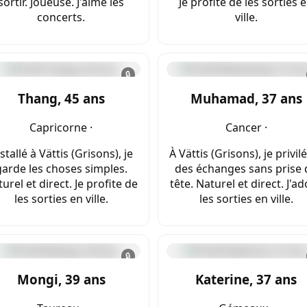
sortir. Joueuse. J'aime les
Je profite de les sorties 
concerts.
ville.
🔒
Thang, 45 ans
Muhamad, 37 ans
Capricorne ·
Cancer ·
stallé à Vättis (Grisons), je
À Vättis (Grisons), je privil
garde les choses simples.
des échanges sans prise 
urel et direct. Je profite de
tête. Naturel et direct. J'a
les sorties en ville.
les sorties en ville.
🔒
Mongi, 39 ans
Katerine, 37 ans