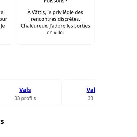
Poissons ·
je
À Vättis, je privilégie des
pour
rencontres discrètes.
 Je
Chaleureux. J'adore les sorties
en ville.
Vals
Valzeina
33 profils
33 profils
is