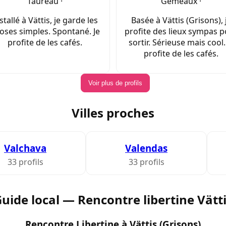
Taureau ·
Gémeaux ·
stallé à Vättis, je garde les
Basée à Vättis (Grisons), 
oses simples. Spontané. Je
profite des lieux sympas 
profite de les cafés.
sortir. Sérieuse mais cool.
profite de les cafés.
Voir plus de profils
Villes proches
Valchava
Valendas
33 profils
33 profils
uide local — Rencontre libertine Vätt
Rencontre Libertine à Vättis (Grisons)