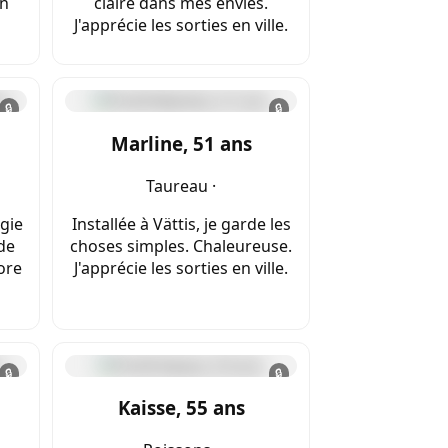
en
claire dans mes envies.
J'apprécie les sorties en ville.
🔒
🔒
Marline, 51 ans
Taureau ·
égie
Installée à Vättis, je garde les
de
choses simples. Chaleureuse.
dore
J'apprécie les sorties en ville.
🔒
🔒
Kaisse, 55 ans