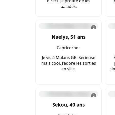
direct. Je profite de les
balades.
🔒
Naelys, 51 ans
Capricorne ·
Je vis à Malans GR. Sérieuse
mais cool. J'adore les sorties
en ville.
si
🔒
Sekou, 40 ans