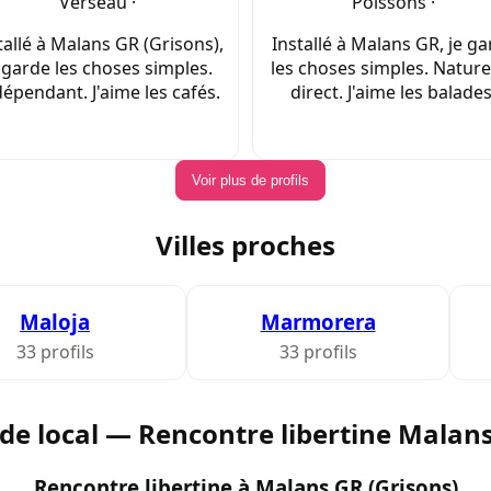
Verseau ·
Poissons ·
tallé à Malans GR (Grisons),
Installé à Malans GR, je g
 garde les choses simples.
les choses simples. Nature
épendant. J'aime les cafés.
direct. J'aime les balades
Voir plus de profils
Villes proches
Maloja
Marmorera
33 profils
33 profils
de local — Rencontre libertine Malan
Rencontre libertine à Malans GR (Grisons)