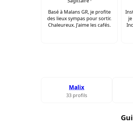
Sagittaire ·
Basé à Malans GR, je profite
Ins
des lieux sympas pour sortir.
je
Chaleureux. J'aime les cafés.
Ind
Malix
33 profils
Gui