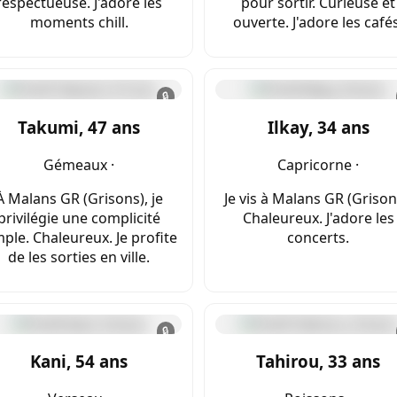
respectueuse. J'adore les
pour sortir. Curieuse et
moments chill.
ouverte. J'adore les cafés
🔒
Takumi, 47 ans
Ilkay, 34 ans
Gémeaux ·
Capricorne ·
À Malans GR (Grisons), je
Je vis à Malans GR (Grison
privilégie une complicité
Chaleureux. J'adore les
mple. Chaleureux. Je profite
concerts.
de les sorties en ville.
🔒
Kani, 54 ans
Tahirou, 33 ans