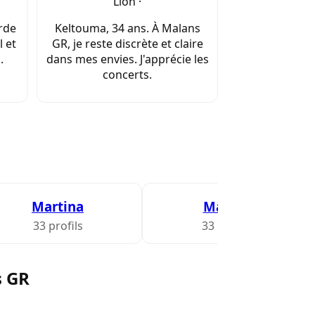
Lion ·
arde
Keltouma, 34 ans. À Malans
l et
GR, je reste discrète et claire
.
dans mes envies. J'apprécie les
concerts.
Martina
Masein
33 profils
33 profils
s GR