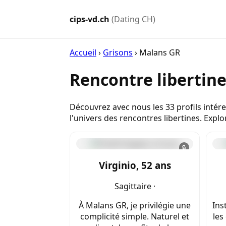
cips-vd.ch
(Dating CH)
Accueil
›
Grisons
›
Malans GR
Rencontre libertin
Découvrez avec nous les 33 profils intér
l'univers des rencontres libertines. Exp
🔒
Virginio, 52 ans
Sagittaire ·
À Malans GR, je privilégie une
Ins
complicité simple. Naturel et
les