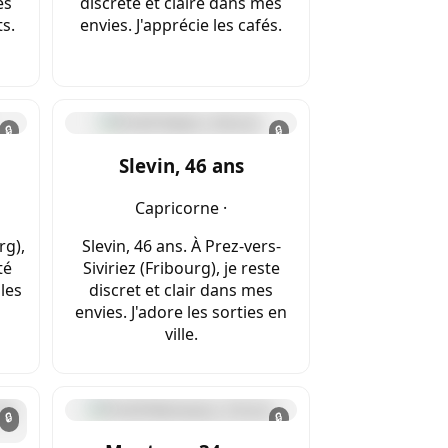
es
discrète et claire dans mes
ts.
envies. J'apprécie les cafés.
🔒
🔒
Slevin, 46 ans
Capricorne ·
rg),
Slevin, 46 ans. À Prez-vers-
té
Siviriez (Fribourg), je reste
les
discret et clair dans mes
envies. J'adore les sorties en
ville.
🔒
🔒