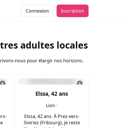
Connexion
Inscription
tres adultes locales
crivons-nous pour élargir nos horizons.
🔒
🔒
Elssa, 42 ans
Lion ·
ers-
Elssa, 42 ans. À Prez-vers-
te
Siviriez (Fribourg), je reste