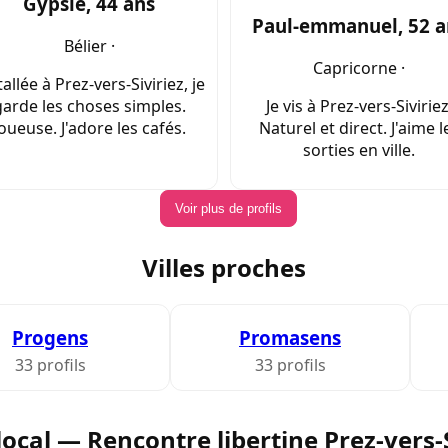
Gypsie, 44 ans
Paul-emmanuel, 52 a
Bélier ·
Capricorne ·
tallée à Prez-vers-Siviriez, je
garde les choses simples.
Je vis à Prez-vers-Siviriez
oueuse. J'adore les cafés.
Naturel et direct. J'aime l
sorties en ville.
Voir plus de profils
Villes proches
Progens
Promasens
33 profils
33 profils
local — Rencontre libertine Prez-vers-S