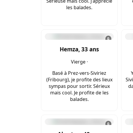
Sérieuse mais cool. J'apprécie
les balades.
🔒
Hemza, 33 ans
Vierge ·
Basé à Prez-vers-Siviriez
(Fribourg), je profite des lieux
Siv
sympas pour sortir. Sérieux
da
mais cool. Je profite de les
balades.
🔒