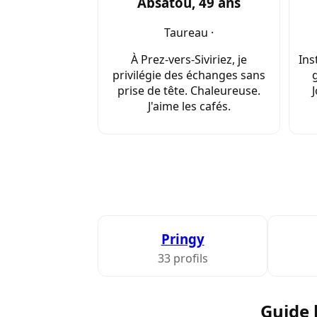
Absatou, 49 ans
Taureau ·
À Prez-vers-Siviriez, je
Ins
privilégie des échanges sans
prise de tête. Chaleureuse.
J
J'aime les cafés.
Pringy
33 profils
Guide 