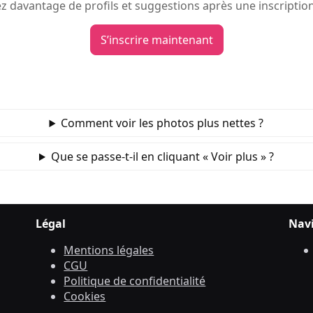
 davantage de profils et suggestions après une inscription
S’inscrire maintenant
Comment voir les photos plus nettes ?
Que se passe‑t‑il en cliquant « Voir plus » ?
Légal
Nav
Mentions légales
CGU
Politique de confidentialité
Cookies