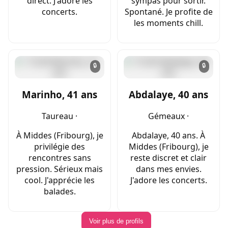
direct. J'adore les
sympas pour sortir.
concerts.
Spontané. Je profite de
les moments chill.
🔒
🔒
Marinho, 41 ans
Abdalaye, 40 ans
Taureau ·
Gémeaux ·
À Middes (Fribourg), je
Abdalaye, 40 ans. À
privilégie des
Middes (Fribourg), je
rencontres sans
reste discret et clair
pression. Sérieux mais
dans mes envies.
cool. J'apprécie les
J'adore les concerts.
balades.
Voir plus de profils