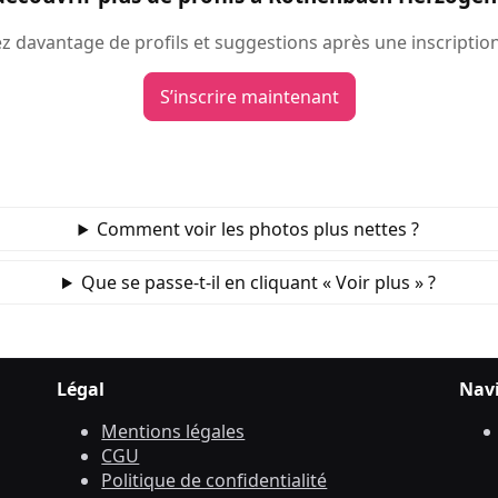
 davantage de profils et suggestions après une inscription
S’inscrire maintenant
Comment voir les photos plus nettes ?
Que se passe‑t‑il en cliquant « Voir plus » ?
Légal
Nav
Mentions légales
CGU
Politique de confidentialité