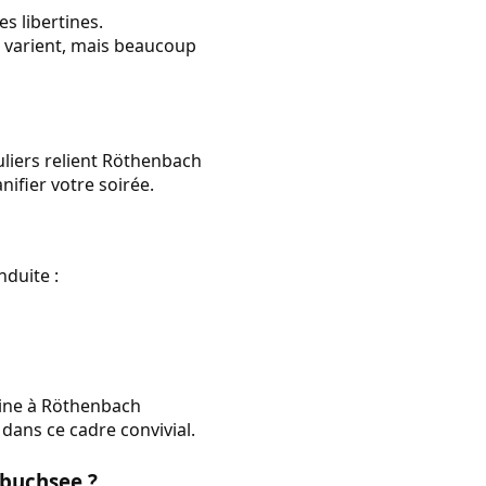
s libertines.
s varient, mais beaucoup
guliers relient Röthenbach
nifier votre soirée.
nduite :
rtine à Röthenbach
dans ce cadre convivial.
nbuchsee ?