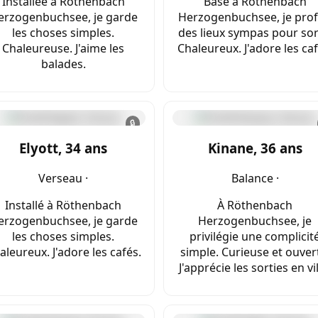
Installée à Röthenbach
Basé à Röthenbach
erzogenbuchsee, je garde
Herzogenbuchsee, je prof
les choses simples.
des lieux sympas pour sort
Chaleureuse. J'aime les
Chaleureux. J'adore les caf
balades.
🔒
Elyott, 34 ans
Kinane, 36 ans
Verseau ·
Balance ·
Installé à Röthenbach
À Röthenbach
erzogenbuchsee, je garde
Herzogenbuchsee, je
les choses simples.
privilégie une complicit
aleureux. J'adore les cafés.
simple. Curieuse et ouver
J'apprécie les sorties en vil