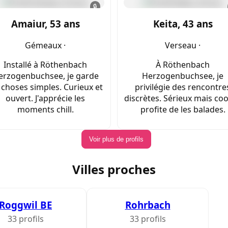
🔒
Amaiur, 53 ans
Keita, 43 ans
Gémeaux ·
Verseau ·
Installé à Röthenbach
À Röthenbach
erzogenbuchsee, je garde
Herzogenbuchsee, je
 choses simples. Curieux et
privilégie des rencontre
ouvert. J'apprécie les
discrètes. Sérieux mais cool
moments chill.
profite de les balades.
Voir plus de profils
Villes proches
Roggwil BE
Rohrbach
33 profils
33 profils