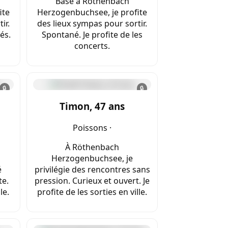
Basé à Röthenbach
ite
Herzogenbuchsee, je profite
ir.
des lieux sympas pour sortir.
és.
Spontané. Je profite de les
concerts.
🔒
🔒
Timon, 47 ans
Poissons ·
À Röthenbach
Herzogenbuchsee, je
é
privilégie des rencontres sans
te.
pression. Curieux et ouvert. Je
le.
profite de les sorties en ville.