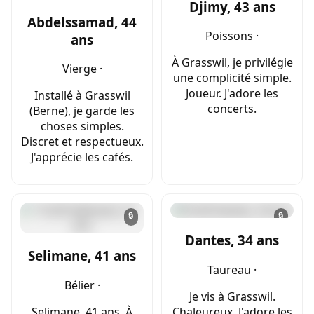
Djimy, 43 ans
Abdelssamad, 44
Poissons ·
ans
À Grasswil, je privilégie
Vierge ·
une complicité simple.
Joueur. J'adore les
Installé à Grasswil
concerts.
(Berne), je garde les
choses simples.
Discret et respectueux.
J'apprécie les cafés.
🔒
🔒
Dantes, 34 ans
Selimane, 41 ans
Taureau ·
Bélier ·
Je vis à Grasswil.
Selimane, 41 ans. À
Chaleureux. J'adore les