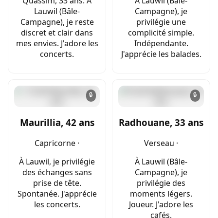
Quassim, 33 ans. À
À Lauwil (Bâle-
Lauwil (Bâle-
Campagne), je
Campagne), je reste
privilégie une
discret et clair dans
complicité simple.
mes envies. J'adore les
Indépendante.
concerts.
J'apprécie les balades.
🔒
🔒
Maurillia, 42 ans
Radhouane, 33 ans
Capricorne ·
Verseau ·
À Lauwil, je privilégie
À Lauwil (Bâle-
des échanges sans
Campagne), je
prise de tête.
privilégie des
Spontanée. J'apprécie
moments légers.
les concerts.
Joueur. J'adore les
cafés.